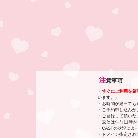
注
意事項
・
すぐにご利用を希
います。）
・お時間が経っても
・ご予約申し込みが
・ご登録して頂いた
・返信は午前11時
・CASTの状況に
・ドメイン指定されて