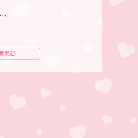
さい。
個室限定)